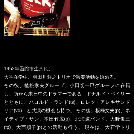
1952年函館市生まれ。
大学在学中、明田川荘之トリオで演奏活動を始める。
その後、植松孝夫グループ、小田切一巳グループに在籍
し、折から来日中のドラマーである ドナルド・ベイリー
とともに、ハロルド・ランド(ts)、ロレツ・アレキサンド
リア(vo)、と共演の機会も持つ。 その後、板橋文夫(p)、ネ
イティブ・サン、本田竹広(p)、北海道バンド、大野俊三
(tp)、大西順子(p)との活動も行う。 現在は、大石学トリ