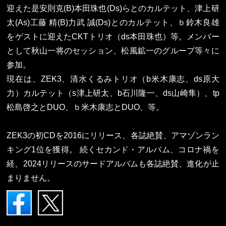
迎えた是安則克(B)本田珠也(Ds)らとのカルテット、津上研
太(As)工藤 精(B)力武 誠(Ds)とのカルテット、ｂ鈴木良雄
をゲストに迎えたCKTトリオ（ds本田珠也）等。メンバー
として秋山一将のセッション、松風鉱一のグループ等々に
参加。
現在は、ZEK3、清水くるみトリオ（b米木康志、ds原大
力）カルテット（s津上研太、b石川隆一、ds山崎隼）、tp
松島啓之とDUO、ｂ米木康志とDUO、等。
ZEK3の初CDを2016にリリース、各誌絶賛、アマゾンラン
キング1位を獲得。 続くセカンド・アルバム、コロナ禍を
経、2024リリースのサードアルバムも各誌絶賛、進化が止
まりません。