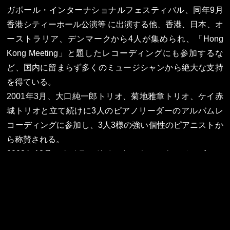
ガポール・インターナショナルフェスティバル、同年9月
香港シティーホール公演等 に出演する他、香港、日本、オ
ーストラリア、デンマークから4人が集められ、「Hong
Kong Meeting」と題したレコーディングにも参加するな
ど、国内に留まらず多くのミュージシャンから絶大な支持
を得ている。
2001年3月、大口純一郎トリオ、菊地雅章トリオ、ケイ赤
城トリオと立て続けに3人のピアノリーダーのアルバムレ
コーディングに参加し、3人3様の強い個性のピアニストか
ら称賛される。
2003年12月、タイランドインターナショナルジャズフェ
スティバルを筆頭に、香港～深圳～上海のツアーに、現地
のミュージシャンと共に参加。
2007年から菊地成孔DUB SEXTETに参加。 最近の動向と
しては、積極的な即興演奏の活動が挙げられる。その主な
共演者には、Peter Brotzmann、Thomas Morgan、Todd