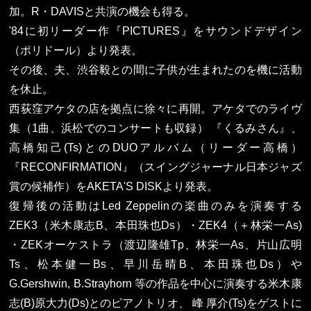
加。R・DAVISと共演の機会も得る。
'84に初リーダー作『PICTURES』をサウンドデザイン
（ポリドール）より発表。
その後、夫、渋谷毅との間に子供が生まれたのを機に活動
を休止。
西荻窪アケタの店を拠点に徐々に再開。アケタでのライヴ
集（1曲、浜松でのコンサートも収録） 『くるみさん』、
高橋知己(Ts)とのDUOアルバム（リーダー高橋）
『RECONFIRMATION』（スイングジャーナル日本ジャズ
賞の候補作）をAKETA'S DISKより発表。
復帰後の活動はLed Zeppelinの楽曲のみを演奏する
ZEK3（米木康志B、本田珠也Ds）・ZEK4（＋林栄一As)
・ZEKオーケストラ（渡辺隆雄Tp、林栄一As、片山広明
Ts、松本健一Bs、早川岳晴B、本田珠也Ds）や
G.Gershwin, B.Strayhorn 等の作品を中心に演奏する米木康
志(B)原大力(Ds)とのピアノトリオ、 峰 厚介(Ts)をゲストに