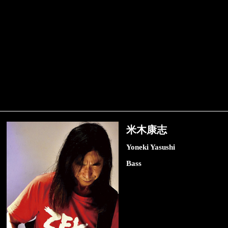
米木康志
Yoneki Yasushi
Bass