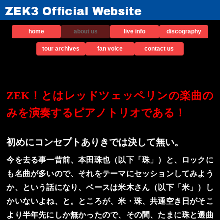
ZEK3 Official Website
home
about us
live info
discography
tour archives
fan voice
contact us
ZEK！とはレッドツェッペリンの楽曲の
みを演奏するピアノトリオである！
初めにコンセプトありきでは決して無い。
今を去る事一昔前、本田珠也（以下「珠」）と、ロックに
も名曲が多いので、それをテーマにセッションしてみよう
か、という話になり、ベースは米木さん（以下「米」）し
かいないよね、と。ところが、米・珠、共通空き日がそこ
より半年先にしか無かったので、その間、たまに珠と選曲